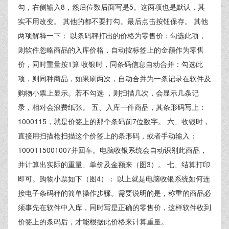
勾，右侧输入8，然后位数后面写是5。这两项也是默认，其
实不用改变。 其他的都不要打勾。最后点击按钮保存。 其他
两项解释一下： 以条码秤打出的价格为零售价：勾选此项，
则软件忽略商品的入库价格，自动按标签上的金额作为零售
价，同时重量按1算 收银时，同条码信息自动合并：勾选此
项，则同种商品，如果刷两次，自动合并为一条记录在软件及
购物小票上显示。若不勾选 ，则扫描几次，会显示几条记
录，相对会浪费纸张。 五、入库一件商品，其条形码写上：
1000115，就是价签上的那个条码前7位数字。 六、收银时，
直接用扫描枪扫描这个价签上的条形码，或者手动输入：
1000115001007并回车。电脑收银系统会自动识别此商品，
并计算出实际的重量、单价及金额来（图3）。 七、结算打印
即可。购物小票如下（图4）： 以上就是电脑收银系统如何连
接电子条码秤的简单操作步骤。需要说明的是，称重的商品必
须事先在软件中入库，同时写是正确的零售价，这样软件收到
价签上的条码后，才能根据此价格来计算重量。