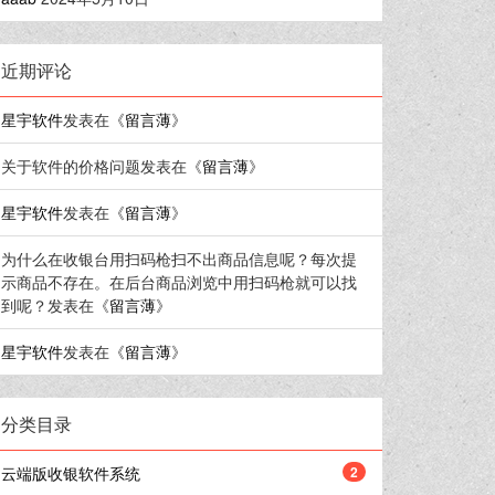
近期评论
星宇软件
发表在《
留言薄
》
关于软件的价格问题
发表在《
留言薄
》
星宇软件
发表在《
留言薄
》
为什么在收银台用扫码枪扫不出商品信息呢？每次提
示商品不存在。在后台商品浏览中用扫码枪就可以找
到呢？
发表在《
留言薄
》
星宇软件
发表在《
留言薄
》
分类目录
云端版收银软件系统
2