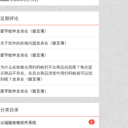
近期评论
星宇软件
发表在《
留言薄
》
关于软件的价格问题
发表在《
留言薄
》
星宇软件
发表在《
留言薄
》
为什么在收银台用扫码枪扫不出商品信息呢？每次提
示商品不存在。在后台商品浏览中用扫码枪就可以找
到呢？
发表在《
留言薄
》
星宇软件
发表在《
留言薄
》
分类目录
云端版收银软件系统
2