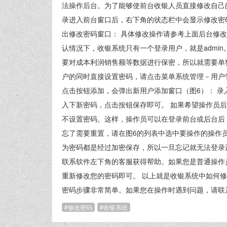
法操作后台。为了能够使前台收银人员直接修改自己
录进入前台窗口后，右下角的状态栏中会显示修改密
出修改密码窗口： 具体修改操作请参考上面后台修改
认情况下，收银系统只有一个登录用户，就是admi
要对成本利润销售额等数据进行保密，所以就需要单
户的同时直接设置密码，请点击菜单系统管理－用户管
点击按钮添加，会弹出新用户添加窗口（图6）： 
入下新密码，点击按钮保存即可。 如果希望操作员
不设置密码。这样，操作员可以在登录前台或后台后
忘了需要重置，请在图6的列表中选中要操作的操作
为密码都是经过加密保存，所以一旦忘记就无法登录进
联系软件左下角的客服获得帮助。如果您是普通操作员
重新修改您的密码即可。 以上就是收银系统中如何
密码步骤非常简单。如果您在操作时遇到问题，请联
修改密码
收银系统