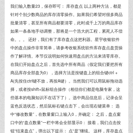
我们输入数量23，保存即可： 库存盘点 以上两种方法，都是
针对个别少数商品的库存清零操作。如果我们希望对很多商品
批量清零，甚至所有商品都要清零，此时成千上万的商品库存
如果一条条地手动调整，那将是一个浩大的工程，累死人不偿
命。。。 还好，我们有了库存盘点这把利器。星宇收银软件
中的盘点操作非常简单，请参考收银系统软件库存盘点盘货操
作了解详情。本节仅说明如何快速用盘点的方法来清零库存。
在我们开始盘点之后，首先选中所有商品（假定我们要把所有
商品库存全部盘为0），选择方法是按键盘上的组合键ctrl +
A(先按住ctrl键不放，再按A键）。当然我们可以用鼠标拖动选
择，或者按shift+鼠标组合操作（相信你们都是电脑专家，这
些基本的电脑知识不在话下了）。选中商品信息后，记录会呈
蓝色反选状态，然后鼠标右键点击下，会出现右键菜单： 选
中“修改数量”，在数量窗口上输入0，并确定： 之后，盘点窗
口中的“盘点数量”一栏中将会全部显示0： 接着，我们点击按
钮“结束盘点”，弹出以下提示： 点“是”继续。 这样，库存盘点