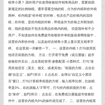
税率小票？ 国外用户在使用收银软件销售商品时，需要按国
家规定的比例纳税。通常需要交纳的税，分为价内税和价外税
两种。价内税是“价外税”的对称，包含在产品价格内的流转
税；价外税，是价内税的对称，即税金作为价格之外附加的
税，指的是税款不包含在商品价格内的税。 但是国外有不少
用户，不知道如何在免费超市收银软件单机版或者网络版中，
设置价内和价外税，以及如何在销售小票上显示英文税率字
样。 在这里就一并解答一下。 一、设置价内税 1.打勾使用其
他语言前面的方框。 方法：打开星宇免费（或注册版）超市
收银软件后台，点击系统管理-参数配置-小票样式，打勾“使
用其他语言（英文、德文、或者其他）”前面的方框，点击右
侧“自定义”，如P1所示： 2.点击后，会弹出“自定义小票语
言”窗口，打勾计算税率前面的方框，输入税率比例，比如税
率是3%，在此就输入“3”即可，打勾价内税前面的方框，点
击“保存”，如P2所示： 点击后，在免费或注册版超市收银软
件中，设置价内税为3%的操作就完成了。 二、设置价内税英