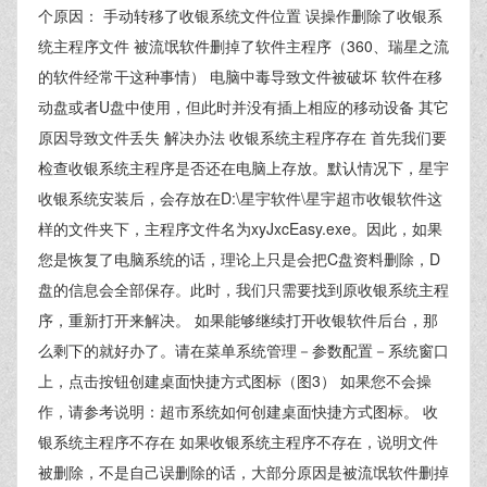
个原因： 手动转移了收银系统文件位置 误操作删除了收银系
统主程序文件 被流氓软件删掉了软件主程序（360、瑞星之流
的软件经常干这种事情） 电脑中毒导致文件被破坏 软件在移
动盘或者U盘中使用，但此时并没有插上相应的移动设备 其它
原因导致文件丢失 解决办法 收银系统主程序存在 首先我们要
检查收银系统主程序是否还在电脑上存放。默认情况下，星宇
收银系统安装后，会存放在D:\星宇软件\星宇超市收银软件这
样的文件夹下，主程序文件名为xyJxcEasy.exe。因此，如果
您是恢复了电脑系统的话，理论上只是会把C盘资料删除，D
盘的信息会全部保存。此时，我们只需要找到原收银系统主程
序，重新打开来解决。 如果能够继续打开收银软件后台，那
么剩下的就好办了。请在菜单系统管理－参数配置－系统窗口
上，点击按钮创建桌面快捷方式图标（图3） 如果您不会操
作，请参考说明：超市系统如何创建桌面快捷方式图标。 收
银系统主程序不存在 如果收银系统主程序不存在，说明文件
被删除，不是自己误删除的话，大部分原因是被流氓软件删掉