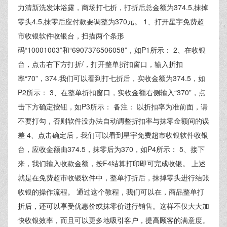
力清新洗发沐浴露，商场打七折，打折后总金额为374.5,抹掉
零头4.5,抹零后应付款要调整为370元。 1、打开星宇免费超
市收银软件收银台，扫描两个条形
码“10001003”和“6907376506058”，如P1所示： 2、在收银
台，点击右下方打折/，打开整单折扣窗口，输入折扣
率“70”，374.我们可以看到打七折后，实收金额为374.5，如
P2所示： 3、在整单折扣窗口，实收金额右侧输入“370”，点
击下方确定按钮，如P3所示： 备注： 以折扣率为准前面，请
不要打勾，否则软件没办法自动调整折扣率与抹零金额间的误
差 4、点击确定后，我们可以看到星宇免费超市收银软件收银
台，应收金额由374.5，抹零后为370，如P4所示： 5、接下
来，我们输入收款金额，按F4结算打印即可完成收银。 上述
就是在免费超市收银软件中，整单打折后，抹掉零头进行结账
收银的操作流程。 通过这个教程，我们可以在，商品整单打
折后，还可以享受优惠价或抹零价进行销售。这样不仅大大加
快收银效率，而且可以更多地吸引客户，提高顾客的满意度。