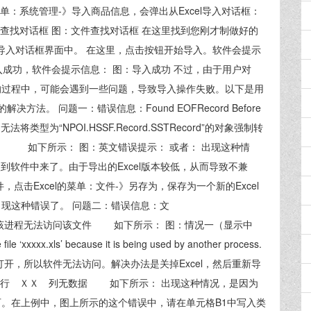
：系统管理-》导入商品信息，会弹出从Excel导入对话框：
查找对话框 图：文件查找对话框 在这里找到您刚才制做好的
el导入对话框界面中。 在这里，点击按钮开始导入。软件会提示
入成功，软件会提示信息： 图：导入成功 不过，由于用户对
息的过程中，可能会遇到一些问题，导致导入操作失败。以下是用
。 问题一：错误信息：Found EOFRecord Before
者：无法将类型为“NPOI.HSSF.Record.SSTRecord”的对象强制转
etRecord”。 如下所示： 图：英文错误提示： 或者： 出现这种情
入到软件中来了。由于导出的Excel版本较低，从而导致不兼
，点击Excel的菜单：文件-》另存为，保存为一个新的Excel
出现这种错误了。 问题二：错误信息：文
，因此，该进程无法访问该文件 如下所示： 图：情况一（显示中
xxxxx.xls’ because it is being used by another process.
开，所以软件无法访问。解决办法是关掉Excel，然后重新导
一行 ＸＸ 列无数据 如下所示： 出现这种情况，是因为
即可。在上例中，图上所示的这个错误中，请在单元格B1中写入类