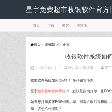
星宇免费超市收银软件官方
首页
下载
博客
留言薄
首页
»
基础知识
» 正文
收银软件系统如
|
|
2018/09/03
基础知识
,
小票打印
星宇
收银软件系统如何自动打印多张销售小票
星宇
超市收银软件系统
中，默认是自动打印一张PO
如果想打印多张POS销售小票，即客户联和存根联，
印，该怎么处理呢？