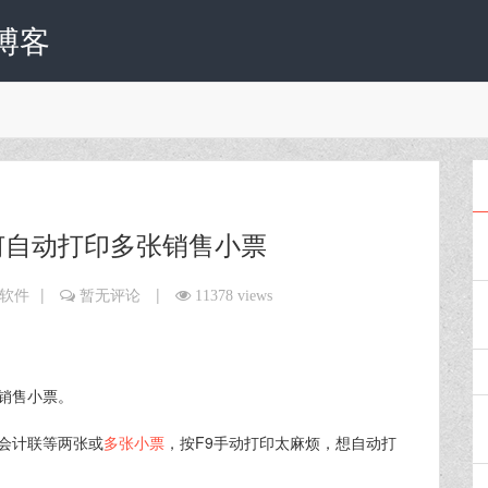
博客
何自动打印多张销售小票
|
|
软件
暂无评论
11378 views
S销售小票。
会计联等两张或
多张小票
，按F9手动打印太麻烦，想自动打