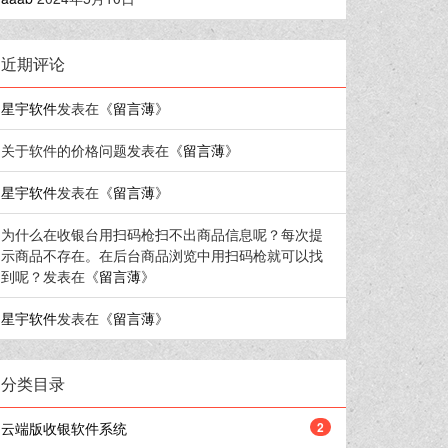
近期评论
星宇软件
发表在《
留言薄
》
关于软件的价格问题
发表在《
留言薄
》
星宇软件
发表在《
留言薄
》
为什么在收银台用扫码枪扫不出商品信息呢？每次提
示商品不存在。在后台商品浏览中用扫码枪就可以找
到呢？
发表在《
留言薄
》
星宇软件
发表在《
留言薄
》
分类目录
云端版收银软件系统
2