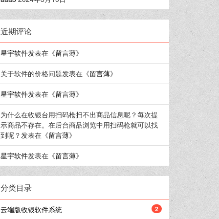
近期评论
星宇软件
发表在《
留言薄
》
关于软件的价格问题
发表在《
留言薄
》
星宇软件
发表在《
留言薄
》
为什么在收银台用扫码枪扫不出商品信息呢？每次提
示商品不存在。在后台商品浏览中用扫码枪就可以找
到呢？
发表在《
留言薄
》
星宇软件
发表在《
留言薄
》
分类目录
云端版收银软件系统
2