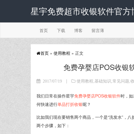
星宇免费超市收银软件官方
首页
下载
博客
留言薄
首页
»
使用教程
» 正文
免费孕婴店POS收银
|
2017/07/19
使用教程
,
基础知识
,
常见问题
,
我们日常在操作星宇
免费孕婴店POS收银软件
时，如
何快速进行
单品打折收银
呢？
比如我们现在要销售两个商品，一个是“洗发水”，八
两个步骤，如下：