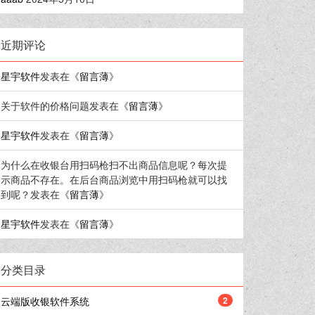
近期评论
星宇软件
发表在《
留言薄
》
关于软件的价格问题
发表在《
留言薄
》
星宇软件
发表在《
留言薄
》
为什么在收银台用扫码枪扫不出商品信息呢？每次提
示商品不存在。在后台商品浏览中用扫码枪就可以找
到呢？
发表在《
留言薄
》
星宇软件
发表在《
留言薄
》
分类目录
云端版收银软件系统
2