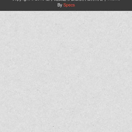
By
Specs